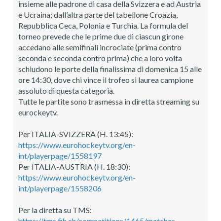
insieme alle padrone di casa della Svizzera e ad Austria
e Ucraina; dall’altra parte del tabellone Croazia,
Repubblica Ceca, Polonia e Turchia. La formula del
torneo prevede che le prime due di ciascun girone
accedano alle semifinali incrociate (prima contro
seconda e seconda contro prima) che a loro volta
schiudono le porte della finalissima di domenica 15 alle
ore 14:30, dove chi vince il trofeo si laurea campione
assoluto di questa categoria.
Tutte le partite sono trasmessa in diretta streaming su
eurockeytv.
Per ITALIA-SVIZZERA (H. 13:45):
https://www.eurohockeytv.org/en-
int/playerpage/1558197
Per ITALIA-AUSTRIA (H. 18:30):
https://www.eurohockeytv.org/en-
int/playerpage/1558206
Per la diretta su TMS:
https://tms.fih.ch/competitions/1465/matches