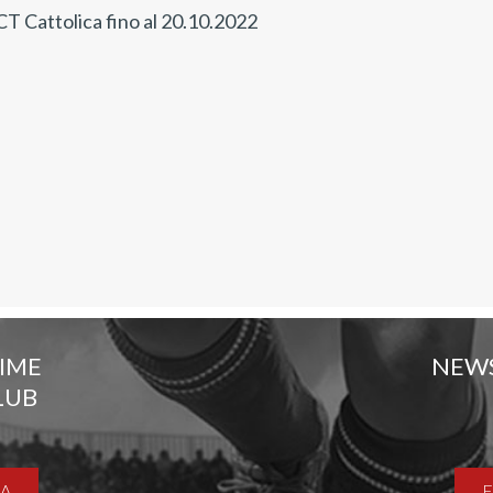
CT Cattolica fino al 20.10.2022
TIME
NEW
LUB
A