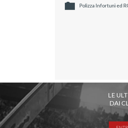
Polizza Infortuni ed R
LE UL
DAI C
ENTR