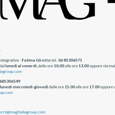
o
Integrative -
Fatima Girotto
tel.
06 85306571
 dal
lunedì al venerdì
, dalle ore
10.00
alle ore
13.00
oppure via mai
liagroup.com
 0685306549
lunedì-mercoledì-giovedì
dalle ore
15.00
alle ore
17.00
oppure v
oup.com
fihrct@magitaliagroup.com