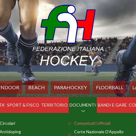
INDOOR
BEACH
PARAHOCKEY
FLOORBALL
L
TA'
SPORT & FISCO
TERRITORIO
DOCUMENTI
BANDI E GARE
CO
Circolari
Comunicati Ufficiali
Antidoping
Corte Nazionale D'Appello