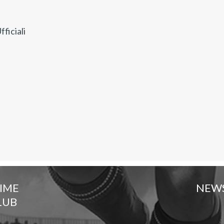
ficiali
TIME
NEW
LUB