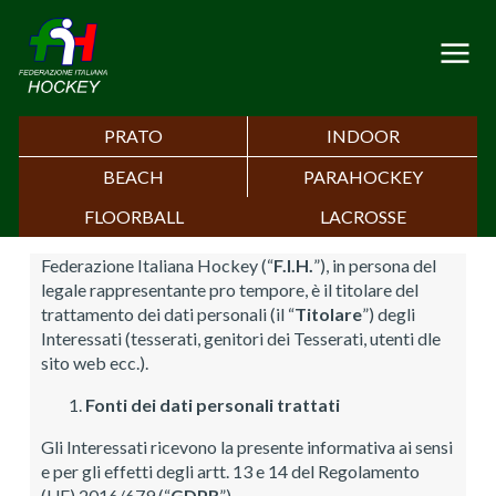
PRATO
INDOOR
BEACH
PARAHOCKEY
FLOORBALL
LACROSSE
Federazione Italiana Hockey (“
F.I.H.
”), in persona del
legale rappresentante pro tempore, è il titolare del
trattamento dei dati personali (il “
Titolare
”) degli
Interessati (tesserati, genitori dei Tesserati, utenti dle
sito web ecc.).
Fonti dei dati personali trattati
Gli Interessati ricevono la presente informativa ai sensi
e per gli effetti degli artt. 13 e 14 del Regolamento
(UE) 2016/679 (“
GDPR
”).