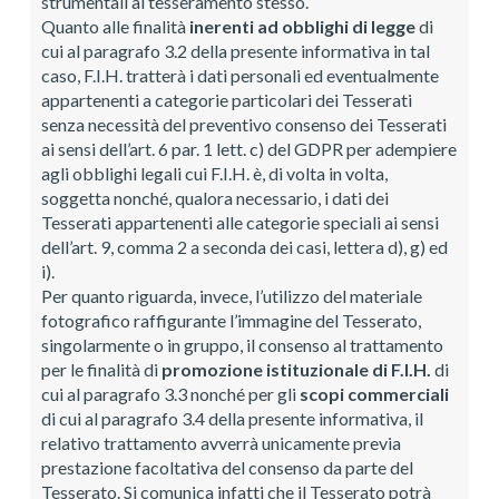
strumentali al tesseramento stesso.
Quanto alle finalità
inerenti ad obblighi di legge
di
cui al paragrafo 3.2 della presente informativa in tal
caso, F.I.H. tratterà i dati personali ed eventualmente
appartenenti a categorie particolari dei Tesserati
senza necessità del preventivo consenso dei Tesserati
ai sensi dell’art. 6 par. 1 lett. c) del GDPR per adempiere
agli obblighi legali cui F.I.H. è, di volta in volta,
soggetta nonché, qualora necessario, i dati dei
Tesserati appartenenti alle categorie speciali ai sensi
dell’art. 9, comma 2 a seconda dei casi, lettera d), g) ed
i).
Per quanto riguarda, invece, l’utilizzo del materiale
fotografico raffigurante l’immagine del Tesserato,
singolarmente o in gruppo, il consenso al trattamento
per le finalità di
promozione istituzionale di F.I.H.
di
cui al paragrafo 3.3 nonché per gli
scopi commerciali
di cui al paragrafo 3.4 della presente informativa, il
relativo trattamento avverrà unicamente previa
prestazione facoltativa del consenso da parte del
Tesserato. Si comunica infatti che il Tesserato potrà