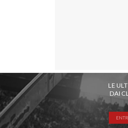
LE UL
DAI C
ENTR