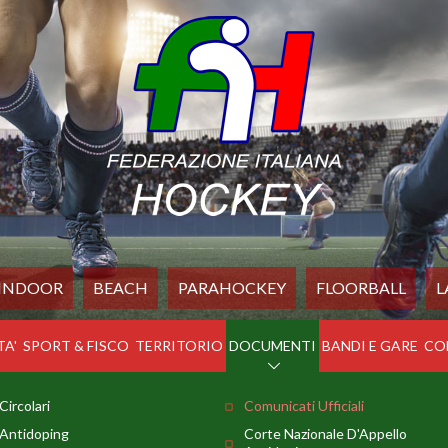
INDOOR
BEACH
PARAHOCKEY
FLOORBALL
L
TA'
SPORT & FISCO
TERRITORIO
DOCUMENTI
BANDI E GARE
CO
Circolari
Comunicati Ufficiali
Antidoping
Corte Nazionale D'Appello