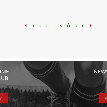
6
1
2
3
...
5
7
8
TIME
NEW
LUB
A