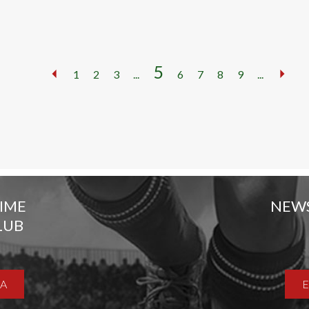
5
1
2
3
...
6
7
8
9
...
TIME
NEW
LUB
A