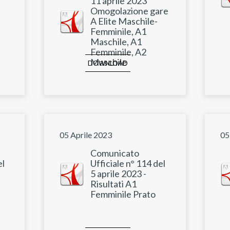
11 aprile 2023
Omogolazione gare
A Elite Maschile-
Femminile, A1
Maschile, A1
Femminile, A2
Maschile
DOWNLOAD
05 Aprile 2023
05
Comunicato
el
Ufficiale n° 114 del
5 aprile 2023 -
Risultati A1
Femminile Prato