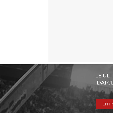
LE UL
DAI C
ENTR