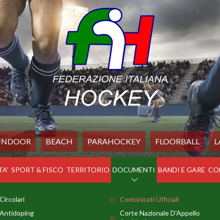
INDOOR
BEACH
PARAHOCKEY
FLOORBALL
L
TA'
SPORT & FISCO
TERRITORIO
DOCUMENTI
BANDI E GARE
CO
Circolari
Comunicati Ufficiali
Antidoping
Corte Nazionale D'Appello