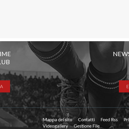
TIME
NEW
LUB
A
Mappa del sito
Contatti
Feed Rss
Pr
Videogallery
Gestione File