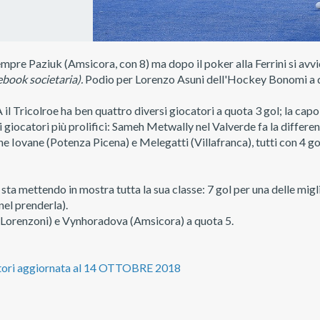
re Paziuk (Amsicora, con 8) ma dopo il poker alla Ferrini si avvic
ebook societaria).
Podio per Lorenzo Asuni dell'Hockey Bonomi a 
 il Tricolroe ha ben quattro diversi giocatori a quota 3 gol; la capo
i giocatori più prolifici: Sameh Metwally nel Valverde fa la differenz
he Iovane (Potenza Picena) e Melegatti (Villafranca), tutti con 4 go
sta mettendo in mostra tutta la sua classe: 7 gol per una delle migl
 nel prenderla).
s (Lorenzoni) e Vynhoradova (Amsicora) a quota 5.
tori aggiornata al 14 OTTOBRE 2018