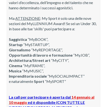
valori d’eccellenza, dell’impegno e del talento che ne
hanno determinato i successi agonistici.
Ma
ATTENZIONE
: My Sport è solo una delle nove
sezioni del MyLLENNIUM Award! Se sei un Under 30,
in base alle tue 'skills' puoi partecipare a:
Saggistica
“MyBOOK”,
Startup
“MySTARTUP”,
Giornalismo
“MyREPORTAGE”,
Opportunità di lavoro e formazione
“MyJOB”,
Architettura/Street art
“MyCITY”,
Cinema
“MyFRAME”,
Musica
“MyMUSIC”,
Imprenditoria sociale
“MySOCIALIMPACT”
e naturalmente
Sport
“MySPORT”
La call per partecipare è aperta dal
14 gennaio al
10 maggio
ed è disponibile (CON TUTTE LE