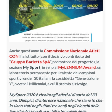
Anche quest'anno la
Commissione Nazionale Atleti
CON
I ha istituito (con il decisivo contributo del
“
Gruppo Barletta SpA
”, promotore del progetto), la
sezione
My Sport
, in seno al
MyLENNIUM Award
, un
laboratorio permanente per il talento dei campioni
sportivi under 30 italiani, la cosiddetta "Generazione
Y", ovvero i Millennial, a cui il premio si rivolge.
MySport 2020 è rivolta agli atleti al di sotto dei 30
anni, Olimpici, di interesse nazionale che siano (o che
lo siano stati negli ultimi tre anni) negli elenchi delle
Squadre Nazionali maschili e femminili delle