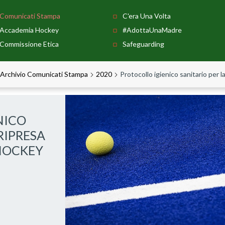
Comunicati Stampa
C'era Una Volta
Accademia Hockey
#AdottaUnaMadre
Commissione Etica
Safeguarding
Archivio Comunicati Stampa
2020
Protocollo igienico sanitario per l
NICO
RIPRESA
 HOCKEY