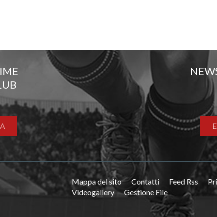
TIME
NEW
LUB
A
Mappa del sito
Contatti
Feed Rss
Pr
Videogallery
Gestione File