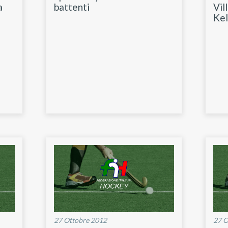
a
battenti
Vil
Kel
27 Ottobre 2012
27 O