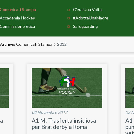
Comunicati Stampa
C'era Una Volta
Accademia Hockey
#AdottaUnaMadre
Commissione Etica
Safeguarding
Archivio Comunicati Stampa
2012
02 Novembre 2012
02 
ma
A1 M: Trasferta insidiosa
A1 
I
per Bra; derby a Roma
pun
vet