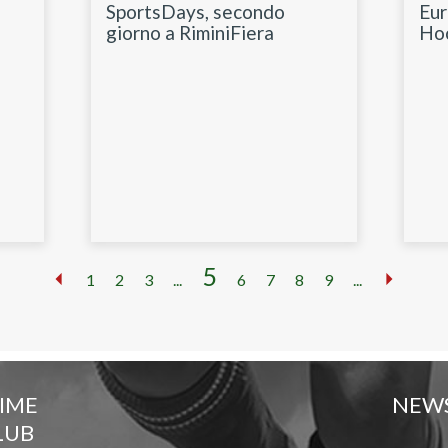
SportsDays, secondo
Eur
giorno a RiminiFiera
Ho
5
1
2
3
...
6
7
8
9
...
TIME
NEW
LUB