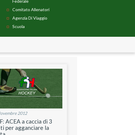
Federale
Comitato Allenatori
Agenzia Di Viaggio
Scuola
Novembre 2012
F: ACEA a caccia di 3
ti per agganciare la
ta