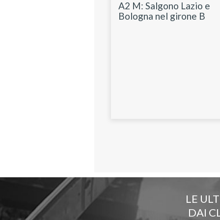
A2 M: Salgono Lazio e
Bologna nel girone B
LE UL
DAI C