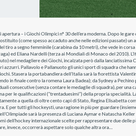
 apertura – i Giochi Olimpici n° 30 dell’era moderna. Dopo le gare 
ostituito (come spesso accaduto anche nelle edizioni passate) un 
i del tiro a segno femminile (carabina da 10 metri), che vede in cors
ga) ed Eliana Nardelli (terza ai Mondiali di Monaco del 2010). L’I
oluto) nel medagliere dei Giochi, incalzata però dalla lanciatissima
lori azzurri. Pallavolo e Pallanuoto gli unici sport di squadra che h
ochi. Stasera la portabandiera dell’Italia sarà la fiorettista Valent
do in finale contro la romena Laura Badea); da Sydney a Pechino p
duali consecutive (senza contare le medaglie di squadra), per una 
na per le qualificazioni (“trentaduesimi”) della propria specialità. 
mente a quella di oltre cento capi di Stato, Regina Elisabetta com
era. E per tutti gli hockeysti, una ragione in più per guardare (insiem
dell’Olimpiade sarà la presenza di Luciana Aymar e Natascha Keller 
mi dell’hockey internazionale scelte per rappresentare due delle 
re, invece, occorrerà aspettare solo qualche altra ora…