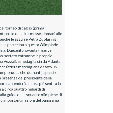
del torneo di calcio (prima
antipasto della kermesse, domani alle
a anche le azzurre Petra Zublasing
talia partecipa a questa Olimpiade
 Cina. Duecentonovanta (riserve
anno portato entrambe le proprie
ina Vezzali, a medaglia sin da Atlanta
er l’atleta marchigiana è stato un
campionessa che domani ( a partire
La presenza del presidente della
presa) renderà ancora più sentita la
e a circa quattro miliardi di
alla guida delle squadre olimpiche di
più importanti nazioni del panorama