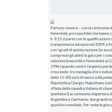
Partono stasera – con la cerimonia di
femminile, poi maschile) che hanno c
h. 9:15 si parte con le qualificazion
(campionessa europea nel 2009, a Pra
con i gradi di quinta nazione (in ass
comprese) gli atleti in gara per i co
selezioni (maschile e femminile) ai Gi
1996 (quando centrò l’argento perden
crescendo: tre medaglia d’oro indivi
dalla 11:30) sarà di nuovo sulla peda
Repubblica Giorgio Napolitano (unita
sfilata della squadra italiana di stas
spettatori) la cerimonia d’apertura 
Argentina e Germania: due grandi no
sportivo mondiale. Per vederle gioca