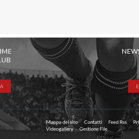
TIME
NEW
LUB
A
Mappa del sito
Contatti
Feed Rss
Pr
Videogallery
Gestione File