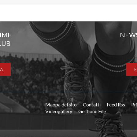
TIME
NEW
LUB
A
Mappa del sito
Contatti
Feed Rss
Pr
Videogallery
Gestione File