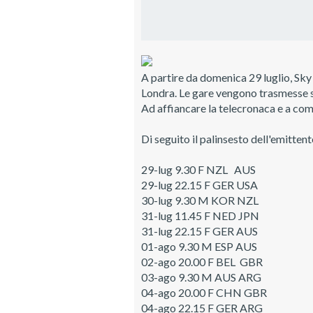
A partire da domenica 29 luglio, Sky
Londra. Le gare vengono trasmesse sui
Ad affiancare la telecronaca e a co
Di seguito il palinsesto dell'emitten
29-lug
9.30
F
NZL
AUS
29-lug
22.15
F
GER
USA
30-lug
9.30
M
KOR
NZL
31-lug
11.45
F
NED
JPN
31-lug
22.15
F
GER
AUS
01-ago
9.30
M
ESP
AUS
02-ago
20.00
F
BEL
GBR
03-ago
9.30
M
AUS
ARG
04-ago
20.00
F
CHN
GBR
04-ago
22.15
F
GER
ARG