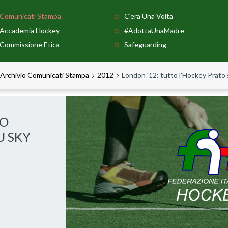
Comunicati Stampa
C'era Una Volta
Accademia Hockey
#AdottaUnaMadre
Commissione Etica
Safeguarding
Archivio Comunicati Stampa
2012
London '12: tutto l'Hockey Prato 
TO
U SKY