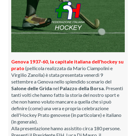
Genova 1937-60, la capitale italiana dell'hockey su
prato
(pellicola realizzata da Mario Ciampolini e
Virgilio Zanolla) è stata presentata venerdì 9
settembre a Genova nello splendido scenario del
Salone delle Grida
nel
Palazzo della Borsa
. Presenti
tanti volti che hanno fatto la storia del nostro sport e
che non hanno voluto mancare a quella che si può
definire (come) una vera e propria celebrazione
dell'Hockey Prato genovese (in particolare) e italiano
(in generale).
Alla presentazione hanno assistito circa 180 persone.
Presenti il Presidente FIH, Luca Di Mauro, il