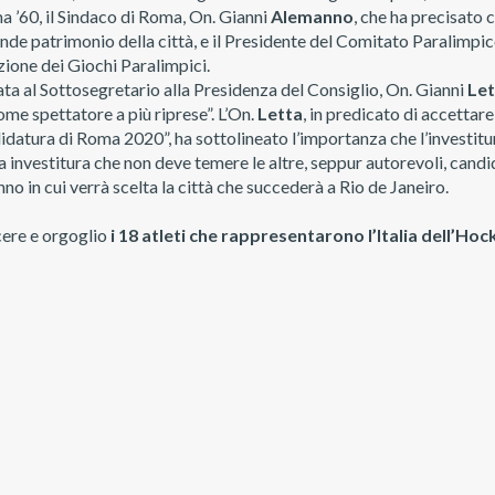
a ’60, il Sindaco di Roma, On. Gianni
Alemanno
, che ha precisato 
rande patrimonio della città, e il Presidente del Comitato Paralimpi
ione dei Giochi Paralimpici.
ata al Sottosegretario alla Presidenza del Consiglio, On. Gianni
Let
ome spettatore a più riprese”. L’On.
Letta
, in predicato di accettare
atura di Roma 2020”, ha sottolineato l’importanza che l’investitur
na investitura che non deve temere le altre, seppur autorevoli, cand
no in cui verrà scelta la città che succederà a Rio de Janeiro.
cere e orgoglio
i 18 atleti che rappresentarono l’Italia dell’Hoc