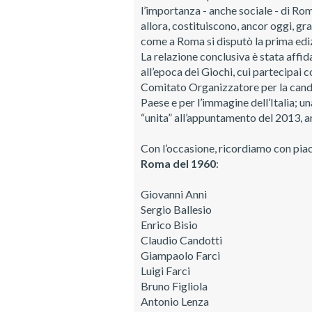
l’importanza - anche sociale - di Rom
allora, costituiscono, ancor oggi, g
come a Roma si disputò la prima ediz
La relazione conclusiva è stata affid
all’epoca dei Giochi, cui partecipai c
Comitato Organizzatore per la candid
Paese e per l’immagine dell’Italia; u
“unita” all’appuntamento del 2013, an
Con l’occasione, ricordiamo con pia
Roma del 1960
:
Giovanni Anni
Sergio Ballesio
Enrico Bisio
Claudio Candotti
Giampaolo Farci
Luigi Farci
Bruno Figliola
Antonio Lenza