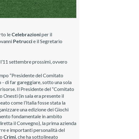
rto le
Celebrazioni
per il
iovanni
Petrucci
e il Segretario
e l’11 settembre prossimi, ovvero
tempo “Presidente del Comitato
 - di far gareggiare, sotto una sola
isorse. Il Presidente del “Comitato
o Onesti (in sala era presente il
eato come l’Italia fosse stata la
ganizzare una edizione dei Giochi
lemento fondamentale in ambito
diretta il Convegno), la prima azienda
rre e importanti personalità del
co
Crimi
, che ha sottolineato