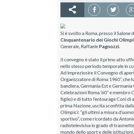
Si è svolto a Roma, presso il Salone 
Cinquantenario dei Giochi Olimpi
Generale, Raffaele
Pagnozzi
.
Il convegno è stato il primo atto uff
nello stesso periodo temporale in cui
Ad impreziosire il Convegno di apert
Organizzatore di Roma 1960”, che ha r
bandiera, Germania Est e Germania O
Celebrazioni Roma ’60” e membro 
figlio) e di tutto l’entourage Coni d
prima Nazione, uscita sconfitta dall
Olimpici: “gli ultimi a misura d’uom
sportivo”, come ricordato da Anton
radiotelevisiva in grado di trasmette
mondo dello sport e delle istituzioni