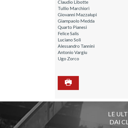
Claudio Libotte
Tullio Marchiori
Giovanni Mazzalupi
Giampaolo Medda
Quarto Pianesi
Felice Salis
Luciano Soli
Alessandro Tannini
Antonio Vargiu
Ugo Zorco
LE UL
DAI C