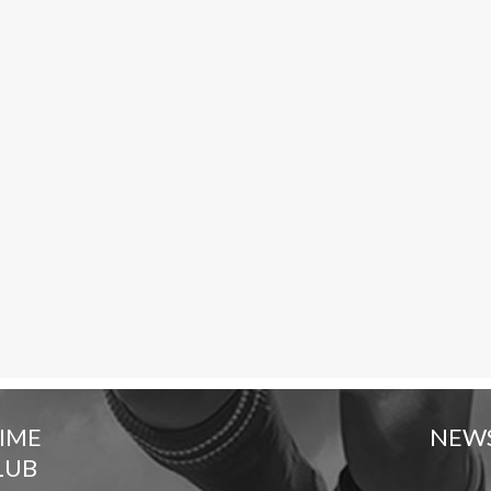
TIME
NEW
LUB