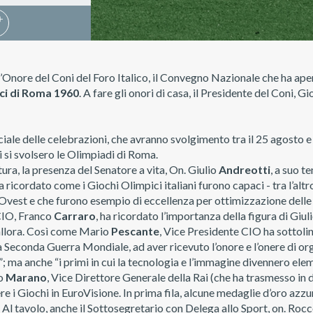
d’Onore del Coni del Foro Italico, il Convegno Nazionale che ha ape
ci di Roma 1960
. A fare gli onori di casa, il Presidente del Coni, G
iciale delle celebrazioni, che avranno svolgimento tra il 25 agosto 
 si svolsero le Olimpiadi di Roma.
ura, la presenza del Senatore a vita, On. Giulio
Andreotti
, a suo 
icordato come i Giochi Olimpici italiani furono capaci - tra l’altro
vest e che furono esempio di eccellenza per ottimizzazione delle r
CIO, Franco
Carraro
, ha ricordato l’importanza della figura di Giuli
i allora. Così come Mario
Pescante
, Vice Presidente CIO ha sottolin
a Seconda Guerra Mondiale, ad aver ricevuto l’onore e l’onere di or
o”; ma anche “i primi in cui la tecnologia e l’immagine divennero e
io
Marano
, Vice Direttore Generale della Rai (che ha trasmesso in 
re i Giochi in EuroVisione. In prima fila, alcune medaglie d’oro azzu
. Al tavolo, anche il Sottosegretario con Delega allo Sport, on. Roc