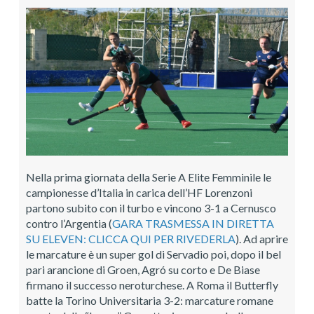
Nella prima giornata della Serie A Elite Femminile le
campionesse d’Italia in carica dell’HF Lorenzoni
partono subito con il turbo e vincono 3-1 a Cernusco
contro l’Argentia (
GARA TRASMESSA IN DIRETTA
SU ELEVEN: CLICCA QUI PER RIVEDERLA
). Ad aprire
le marcature è un super gol di Servadio poi, dopo il bel
pari arancione di Groen, Agró su corto e De Biase
firmano il successo neroturchese. A Roma il Butterfly
batte la Torino Universitaria 3-2: marcature romane