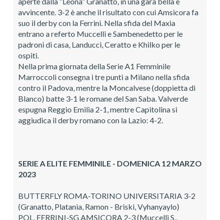
aperte dalla “Leona” Granatto, in una gara bella e
avvincente. 3-2 è anche il risultato con cui Amsicora fa
suo il derby con la Ferrini. Nella sfida del Maxia
entrano a referto Muccelli e Sambenedetto per le
padroni di casa, Landucci, Ceratto e Khilko per le
ospiti.
Nella prima giornata della Serie A1 Femminile
Marroccoli consegna i tre punti a Milano nella sfida
contro il Padova, mentre la Moncalvese (doppietta di
Blanco) batte 3-1 le romane del San Saba. Valverde
espugna Reggio Emilia 2-1, mentre Capitolina si
aggiudica il derby romano con la Lazio: 4-2.
SERIE A ELITE FEMMINILE - DOMENICA 12 MARZO
2023
BUTTERFLY ROMA-TORINO UNIVERSITARIA 3-2
(Granatto, Platania, Ramon - Briski, Vyhanyaylo)
POL. FERRINI-SG AMSICORA 2-3 (Muccelli S.,