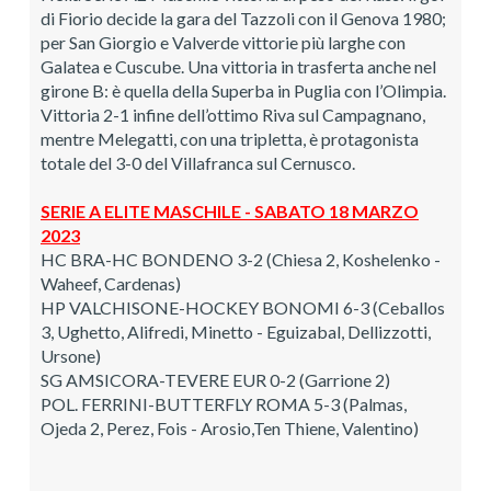
di Fiorio decide la gara del Tazzoli con il Genova 1980;
per San Giorgio e Valverde vittorie più larghe con
Galatea e Cuscube. Una vittoria in trasferta anche nel
girone B: è quella della Superba in Puglia con l’Olimpia.
Vittoria 2-1 infine dell’ottimo Riva sul Campagnano,
mentre Melegatti, con una tripletta, è protagonista
totale del 3-0 del Villafranca sul Cernusco.
SERIE A ELITE MASCHILE - SABATO 18 MARZO
2023
HC BRA-HC BONDENO 3-2 (Chiesa 2, Koshelenko -
Waheef, Cardenas)
HP VALCHISONE-HOCKEY BONOMI 6-3 (Ceballos
3, Ughetto, Alifredi, Minetto - Eguizabal, Dellizzotti,
Ursone)
SG AMSICORA-TEVERE EUR 0-2 (Garrione 2)
POL. FERRINI-BUTTERFLY ROMA 5-3 (Palmas,
Ojeda 2, Perez, Fois - Arosio,Ten Thiene, Valentino)