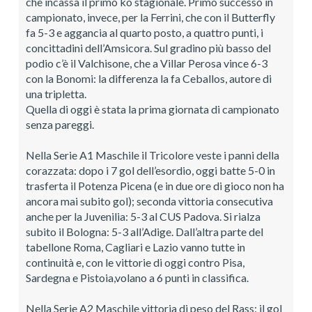
che incassa il primo ko stagionale. Primo successo in
campionato, invece, per la Ferrini, che con il Butterfly
fa 5-3 e aggancia al quarto posto, a quattro punti, i
concittadini dell’Amsicora. Sul gradino più basso del
podio c’è il Valchisone, che a Villar Perosa vince 6-3
con la Bonomi: la differenza la fa Ceballos, autore di
una tripletta.
Quella di oggi è stata la prima giornata di campionato
senza pareggi.
Nella Serie A1 Maschile il Tricolore veste i panni della
corazzata: dopo i 7 gol dell’esordio, oggi batte 5-0 in
trasferta il Potenza Picena (e in due ore di gioco non ha
ancora mai subito gol); seconda vittoria consecutiva
anche per la Juvenilia: 5-3 al CUS Padova. Si rialza
subito il Bologna: 5-3 all’Adige. Dall’altra parte del
tabellone Roma, Cagliari e Lazio vanno tutte in
continuità e, con le vittorie di oggi contro Pisa,
Sardegna e Pistoia,volano a 6 punti in classifica.
Nella Serie A2 Maschile vittoria di peso del Rass: il gol