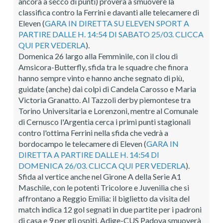
ancora a secco di punti) proverà a smuovere la
classifica contro la Ferrini e davanti alle telecamere di
Eleven (
GARA IN DIRETTA SU ELEVEN SPORT A
PARTIRE DALLE H. 14:54 DI SABATO 25/03. CLICCA
QUI PER VEDERLA
).
Domenica 26 largo alla Femminile, con il clou di
Amsicora-Butterfly, sfida tra le squadre che finora
hanno sempre vinto e hanno anche segnato di più,
guidate (anche) dai colpi di Candela Carosso e Maria
Victoria Granatto. Al Tazzoli derby piemontese tra
Torino Universitaria e Lorenzoni, mentre al Comunale
di Cernusco l'Argentia cerca i primi punti stagionali
contro l'ottima Ferrini nella sfida che vedrà a
bordocampo le telecamere di Eleven (
GARA IN
DIRETTA A PARTIRE DALLE H. 14:54 DI
DOMENICA 26/03. CLICCA QUI PER VEDERLA
).
Sfida al vertice anche nel Girone A della Serie A1
Maschile, con le potenti Tricolore e Juvenilia che si
affrontano a Reggio Emilia: il biglietto da visita del
match indica 12 gol segnati in due partite per i padroni
di casa e 9 per gli ospiti. Adige-CUS Padova smuoverà