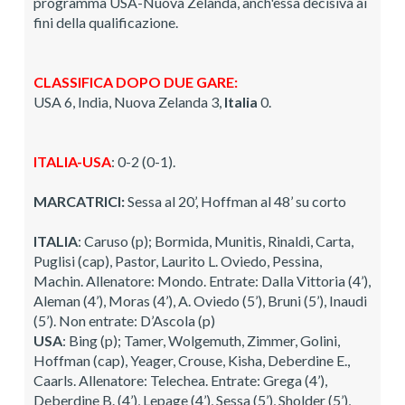
programma USA-Nuova Zelanda, anch'essa decisiva ai
fini della qualificazione.
CLASSIFICA DOPO DUE GARE:
USA 6, India, Nuova Zelanda 3,
Italia
0.
ITALIA-USA
: 0-2 (0-1).
MARCATRICI:
Sessa al 20’, Hoffman al 48’ su corto
ITALIA
: Caruso (p); Bormida, Munitis, Rinaldi, Carta,
Puglisi (cap), Pastor, Laurito L. Oviedo, Pessina,
Machin. Allenatore: Mondo. Entrate: Dalla Vittoria (4’),
Aleman (4’), Moras (4’), A. Oviedo (5’), Bruni (5’), Inaudi
(5’). Non entrate: D’Ascola (p)
USA
: Bing (p); Tamer, Wolgemuth, Zimmer, Golini,
Hoffman (cap), Yeager, Crouse, Kisha, Deberdine E.,
Caarls. Allenatore: Telechea. Entrate: Grega (4’),
Deberdine B. (4’), Lepage (4’), Sessa (5’), Sholder (5’),