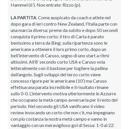
Hammel (6’). Non entrate: Rizzo (p).
LA PARTITA
. Come auspicato da coach e atlete nel
dopo gara di ieri contro New Zealand, l’Italia parte con
una marcia diversa: preme da subito e dopo 50 secondi
conquista il primo corto; il tiro di Carta è parato
benissimo a terra da Bing; sulla ripartenza sono le
americane a ottenere il loro primo corto, dopo un
bell’intervento di Caruso, segno di uno start a ritmi
altissimi. All’8’ secondo corto USA e Caruso vola
letteralmente con il bastone per togliere la pallina
dall’angolo. Sugli sviluppi del terzo corto viene
concesso rigore per le americane (10’) ma Caruso
effettua una parata incredibile e il risultato rimane
sullo 0-0. L’intervento motiva ulteriormente le Azzurre
che occupano la metà campo avversaria per il resto del
periodo. Nel secondo gli USA vanificano il video
review invocando un corto che non c’è, ma impegnano
con più costanza la nostra metà campo e vanno in
vantaggio con un meraviglioso gol di Sessa: 1-0 al 22’.