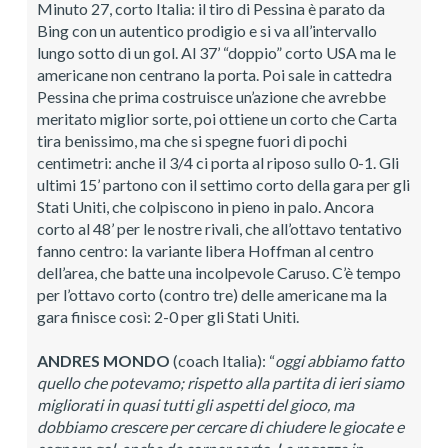
Minuto 27, corto Italia: il tiro di Pessina è parato da
Bing con un autentico prodigio e si va all’intervallo
lungo sotto di un gol. Al 37’ “doppio” corto USA ma le
americane non centrano la porta. Poi sale in cattedra
Pessina che prima costruisce un’azione che avrebbe
meritato miglior sorte, poi ottiene un corto che Carta
tira benissimo, ma che si spegne fuori di pochi
centimetri: anche il 3/4 ci porta al riposo sullo 0-1. Gli
ultimi 15’ partono con il settimo corto della gara per gli
Stati Uniti, che colpiscono in pieno in palo. Ancora
corto al 48’ per le nostre rivali, che all’ottavo tentativo
fanno centro: la variante libera Hoffman al centro
dell’area, che batte una incolpevole Caruso. C’è tempo
per l’ottavo corto (contro tre) delle americane ma la
gara finisce così: 2-0 per gli Stati Uniti.
ANDRES MONDO
(coach Italia): “
oggi abbiamo fatto
quello che potevamo; rispetto alla partita di ieri siamo
migliorati in quasi tutti gli aspetti del gioco, ma
dobbiamo crescere per cercare di chiudere le giocate e