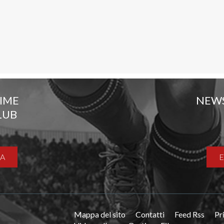
TIME
NEW
LUB
A
Mappa del sito
Contatti
Feed Rss
Pr