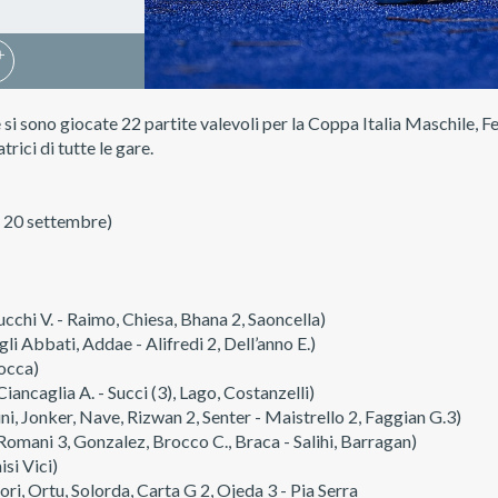
i sono giocate 22 partite valevoli per la Coppa Italia Maschile, F
rici di tutte le gare.
 20 settembre)
chi V. - Raimo, Chiesa, Bhana 2, Saoncella)
 Abbati, Addae - Alifredi 2, Dell’anno E.)
occa)
ncaglia A. - Succi (3), Lago, Costanzelli)
 Jonker, Nave, Rizwan 2, Senter - Maistrello 2, Faggian G.3)
mani 3, Gonzalez, Brocco C., Braca - Salihi, Barragan)
si Vici)
, Ortu, Solorda, Carta G 2, Ojeda 3 - Pia Serra