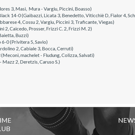
res 3, Masi, Mura - Vargiu, Piccini, Boasso)
14-0 (Gaibazzi, Licata 3, Benedetto, Viticchiè D, Fialor 4, Schiav
ese 4, Cossu 2, Vargiu, Piccini 3, Traficante, Viegas)
i 2, Caicedo, Prosser, Frizzi C. 2, Frizzi M. 2)
aietta, Buzzi)
0 (Privitera 5, Savio)
lino 2, Cabiale 3, Bocca, Cerruti)
econi, machelet - Fludung, Colizza, Salvati)
- Mazz 2, Deretzis, Caruso S.)
TIME
NEW
LUB