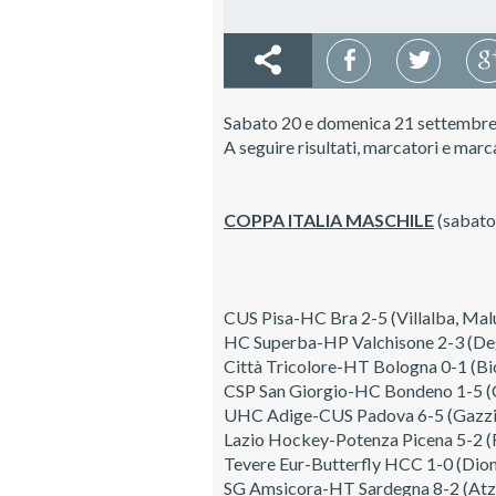
Sabato 20 e domenica 21 settembre s
A seguire risultati, marcatori e marcat
COPPA ITALIA MASCHILE
(sabato
CUS Pisa-HC Bra 2-5 (Villalba, Maluc
HC Superba-HP Valchisone 2-3 (Degli
Città Tricolore-HT Bologna 0-1 (Bi
CSP San Giorgio-HC Bondeno 1-5 (Cia
UHC Adige-CUS Padova 6-5 (Gazzini,
Lazio Hockey-Potenza Picena 5-2 (Ro
Tevere Eur-Butterfly HCC 1-0 (Dioni
SG Amsicora-HT Sardegna 8-2 (Atzori