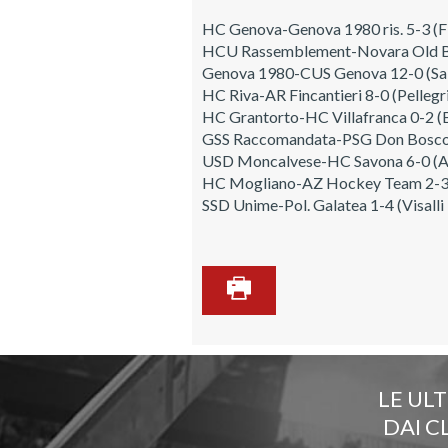
HC Genova-Genova 1980 ris. 5-3 (Flo
HCU Rassemblement-Novara Old Black 
Genova 1980-CUS Genova 12-0 (Sabbar
HC Riva-AR Fincantieri 8-0 (Pellegrin
HC Grantorto-HC Villafranca 0-2 (B
GSS Raccomandata-PSG Don Bosco 6-
USD Moncalvese-HC Savona 6-0 (Ardo
HC Mogliano-AZ Hockey Team 2-3 (M
SSD Unime-Pol. Galatea 1-4 (Visalli 
LE UL
DAI C