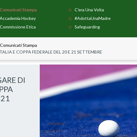
Comunicati Stampa
C'era Una Volta
Accademia Hockey
#AdottaUnaMadre
Commissione Etica
Safeguarding
Comunicati Stampa
ITALIA E COPPA FEDERALE DEL 20 E 21 SETTEMBRE
GARE DI
OPPA
 21