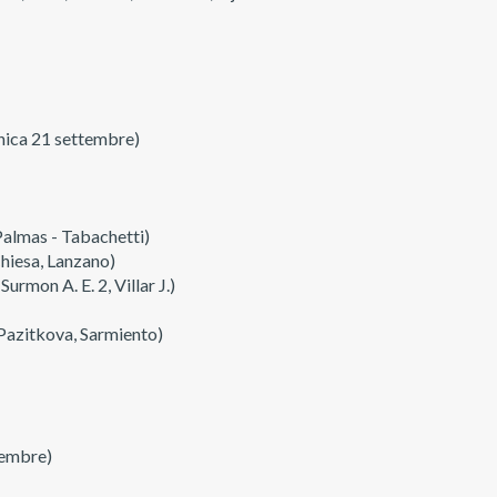
ica 21 settembre)
almas - Tabachetti)
hiesa, Lanzano)
rmon A. E. 2, Villar J.)
Pazitkova, Sarmiento)
tembre)