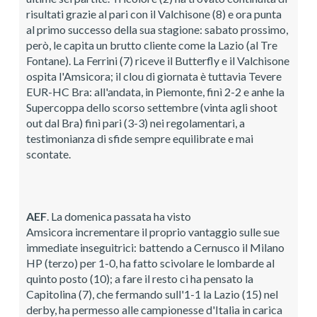
risultati grazie al pari con il Valchisone (8) e ora punta
al primo successo della sua stagione: sabato prossimo,
però, le capita un brutto cliente come la Lazio (al Tre
Fontane). La Ferrini (7) riceve il Butterfly e il Valchisone
ospita l'Amsicora; il clou di giornata è tuttavia Tevere
EUR-HC Bra: all'andata, in Piemonte, finì 2-2 e anhe la
Supercoppa dello scorso settembre (vinta agli shoot
out dal Bra) finì pari (3-3) nei regolamentari, a
testimonianza di sfide sempre equilibrate e mai
scontate.
AEF
. La domenica passata ha visto
Amsicora incrementare il proprio vantaggio sulle sue
immediate inseguitrici: battendo a Cernusco il Milano
HP (terzo) per 1-0, ha fatto scivolare le lombarde al
quinto posto (10); a fare il resto ci ha pensato la
Capitolina (7), che fermando sull'1-1 la Lazio (15) nel
derby, ha permesso alle campionesse d'Italia in carica