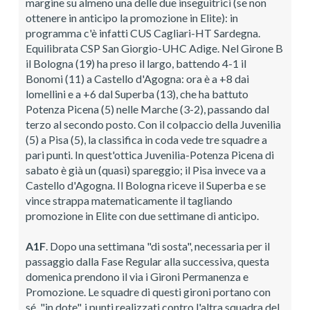
margine su almeno una delle due inseguitrici (se non
ottenere in anticipo la promozione in Elite): in
programma c'è infatti CUS Cagliari-HT Sardegna.
Equilibrata CSP San Giorgio-UHC Adige. Nel Girone B
il Bologna (19) ha preso il largo, battendo 4-1 il
Bonomi (11) a Castello d'Agogna: ora è a +8 dai
lomellini e a +6 dal Superba (13), che ha battuto
Potenza Picena (5) nelle Marche (3-2), passando dal
terzo al secondo posto. Con il colpaccio della Juvenilia
(5) a Pisa (5), la classifica in coda vede tre squadre a
pari punti. In quest'ottica Juvenilia-Potenza Picena di
sabato è già un (quasi) spareggio; il Pisa invece va a
Castello d'Agogna. Il Bologna riceve il Superba e se
vince strappa matematicamente il tagliando
promozione in Elite con due settimane di anticipo.
A1F
. Dopo una settimana "di sosta", necessaria per il
passaggio dalla Fase Regular alla successiva, questa
domenica prendono il via i Gironi Permanenza e
Promozione. Le squadre di questi gironi portano con
sé, "in dote", i punti realizzati contro l'altra squadra del