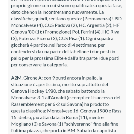
proprio girone con cui si sono qualificate a questa fase,
dato che non la incontreranno nuovamente. La
classifiche, quindi, recitano questo: (Permanenza) USD
Moncalvese (4), CUS Padova (2), HC Argentia (2), HF
Genova '80 (1); (Promozione) Pol. Ferrini (4), HC Riva
(3), Potenza Picena (3), CUS Pisa (1). Ogni squadra
giocherà 4 partite, nell'arco di 4 settimane, per
contendersi da una parte del tabellone i due posti in
palio per la prossima Elite e dall'altra parte i due posti
per conservare la categoria.
A2M
. Girone A: con 9 punti ancora in palio, la
situazione è apertissima; merito soprattutto del
Genova Hockey 1980, che sabato battendo la
Moncalvese 3-1 all'Arnaldi (e complice il successo del
Rassemblement per 6-2 sul Savona) ha prodotto
questa classifica: Moncalvese 16, Genova 1980 e Rass
15; dietro, più attardata, la Roma (11), mentre
Mogliano (3) e Savona (1) "schiveranno" fino alla fine
l'ultima piazza, che porta in BM. Sabato la capolista