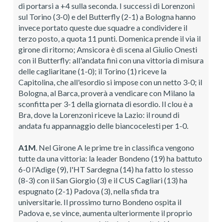
di portarsi a +4 sulla seconda. I successi di Lorenzoni
sul Torino (3-0) e del Butterfly (2-1) a Bologna hanno
invece portato queste due squadre a condividere il
terzo posto, a quota 11 punti. Domenica prende il via il
girone di ritorno; Amsicora è di scena al Giulio Onesti
con il Butterfly: all'andata finì con una vittoria di misura
delle cagliaritane (1-0); il Torino (1) riceve la
Capitolina, che all'esordio si impose con un netto 3-0; il
Bologna, al Barca, proverà a vendicare con Milano la
sconfitta per 3-1 della giornata di esordio. Il clou è a
Bra, dove la Lorenzoni riceve la Lazio: il round di
andata fu appannaggio delle biancocelesti per 1-0.
A1M
. Nel Girone A le prime tre in classifica vengono
tutte da una vittoria: la leader Bondeno (19) ha battuto
6-0 l'Adige (9), l'HT Sardegna (14) ha fatto lo stesso
(8-3) con il San Giorgio (3) e il CUS Cagliari (13) ha
espugnato (2-1) Padova (3), nella sfida tra
universitarie. Il prossimo turno Bondeno ospita il
Padova e, se vince, aumenta ulteriormente il proprio