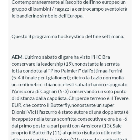
Contemporaneamente all’ascolto dell’inno europeo un
gruppo di bambini / ragazzi a centrocampo sventolerà
le bandierine simbolo dell’Europa.
Questo il programma hockeystico del fine settimana.
AEM
. L'ultimo sabato di gare ha visto l'HC Bra
conservare la leadership (19), nonostante la serrata
lotta condotta al "Pino Palmieri" dall'ottimaa Ferrini
(5-4 il finale per i gialloneri); dietro la Lazio non molla
un centimetro: i biancocelesti sabato hanno espugnato
l'Amsicora di Cagliari (5-3) conservando un solo punto
di distanza dalla capolista. Chi perde terreno è il Tevere
EUR, che contro il Butterfly, nonostante un super
Dionisi Vici (l'azzurro è stato autore di una doppietta) è
incappato nella terza sconfitta consecutiva e ora è a -6
dal primo posto, a pari punti con Amsicora (13). Sale
proprio il Butterfly (11) al quinto risultato utile nelle
ultime sei partite. Tricolore (2) ha trovato continuità di