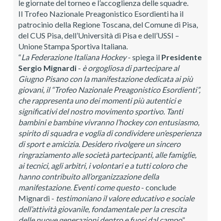
le giornate del torneo e l’accoglienza delle squadre.
Il Trofeo Nazionale Preagonistico Esordienti ha il
patrocinio della Regione Toscana, del Comune di Pisa,
del CUS Pisa, dell’Università di Pisa e dell’USSI –
Unione Stampa Sportiva Italiana.
“
La Federazione Italiana Hockey
- spiega il
Presidente
Sergio Mignardi
-
è orgogliosa di partecipare al
Giugno Pisano con la manifestazione dedicata ai più
giovani, il “Trofeo Nazionale Preagonistico Esordienti”,
che rappresenta uno dei momenti più autentici e
significativi del nostro movimento sportivo. Tanti
bambini e bambine vivranno l’hockey con entusiasmo,
spirito di squadra e voglia di condividere un’esperienza
di sport e amicizia. Desidero rivolgere un sincero
ringraziamento alle società partecipanti, alle famiglie,
ai tecnici, agli arbitri, i volontari e a tutti coloro che
hanno contribuito all’organizzazione della
manifestazione. Eventi come questo
- conclude
Mignardi -
testimoniano il valore educativo e sociale
dell’attività giovanile, fondamentale per la crescita
delle nuove generazioni dentro e fuori dal campo
”.