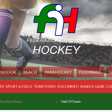
INDOOR
BEACH
PARAHOCKEY
FLOORBALL
L
TA'
SPORT & FISCO
TERRITORIO
DOCUMENTI
BANDI E GARE
CO
Archivio News
Hall Of Fame