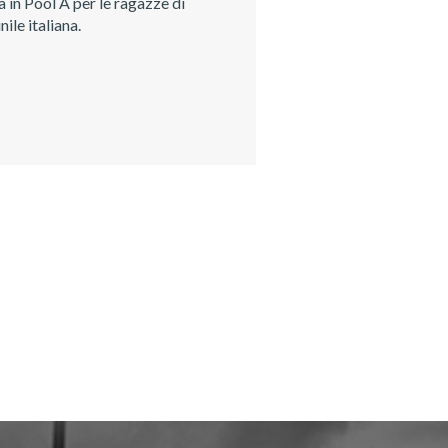
 in Pool A per le ragazze di
ile italiana.