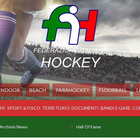
INDOOR
BEACH
PARAHOCKEY
FLOORBALL
L
TA'
SPORT & FISCO
TERRITORIO
DOCUMENTI
BANDI E GARE
CO
Archivio News
Hall Of Fame