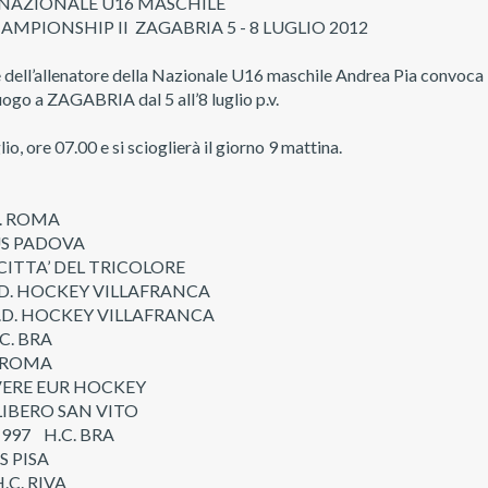
NAZIONALE U16 MASCHILE
MPIONSHIP II ZAGABRIA 5 - 8 LUGLIO 2012
e dell’allenatore della Nazionale U16 maschile Andrea Pia convoca i
ogo a ZAGABRIA dal 5 all’8 luglio p.v.
io, ore 07.00 e si scioglierà il giorno 9 mattina.
C. ROMA
US PADOVA
 CITTA’ DEL TRICOLORE
.D. HOCKEY VILLAFRANCA
.D. HOCKEY VILLAFRANCA
C. BRA
. ROMA
TEVERE EUR HOCKEY
LIBERO SAN VITO
997 H.C. BRA
S PISA
.C. RIVA