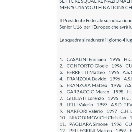
SETTORE SQUADRE NAZIONALI 
MEN'S U16 YOUTH NATIONS CHA
Il Presidente Federale su indicazion
Senior U16 per l’Europeo che avrà lu
La squadra si radunerà il giorno 4 lugl
1. CASALINI Emiliano 1996 H.
2. CONFORTO Gioele 1996 C
3. FERRETTI Matteo 1996 A.S.
4. FRANZOIA Davide 1996 A.S
5. FRANZOIA Matteo 1996 A.S
6. GARBACCIO Marco 1998 H.
7. GIULIATI Lorenzo 1996 H.C
8. LELLI Valerio 1997 A.S.D. 
9. NARFORI Valerio 1997 C.H. 
10. NIKODIMOVICH Christian 1
11. PAGLIARA Simone 1996 CU
12. PELLEGRINI Matteo 1997 H