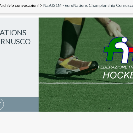
Archivio convocazioni
NazU21M - EuroNations Championship Cernusc
ATIONS
ERNUSCO