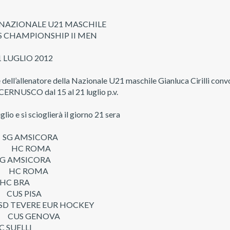
NAZIONALE U21 MASCHILE
 CHAMPIONSHIP II MEN
1 LUGLIO 2012
 dell’allenatore della Nazionale U21 maschile Gianluca Cirilli convo
CERNUSCO dal 15 al 21 luglio p.v.
glio e si scioglierà il giorno 21 sera
SG AMSICORA
92 HC ROMA
G AMSICORA
2 HC ROMA
HC BRA
 CUS PISA
 TEVERE EUR HOCKEY
91 CUS GENOVA
 SUELLI