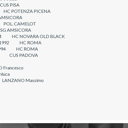
US PISA
HC POTENZA PICENA
AMSICORA
POL. CAMELOT
G AMSICORA
994 HC NOVARA OLD BLACK
o 1992 HC ROMA
do 1994 HC ROMA
94 CUS PADOVA
O Francesco
luca
LANZANO Massimo