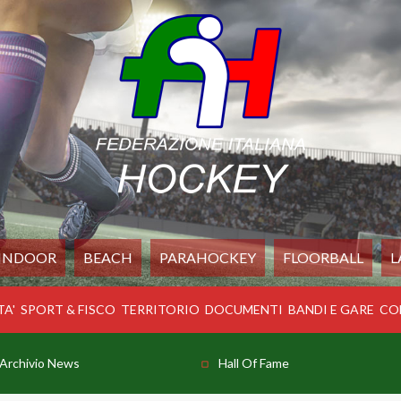
INDOOR
BEACH
PARAHOCKEY
FLOORBALL
L
TA'
SPORT & FISCO
TERRITORIO
DOCUMENTI
BANDI E GARE
CO
Archivio News
Hall Of Fame