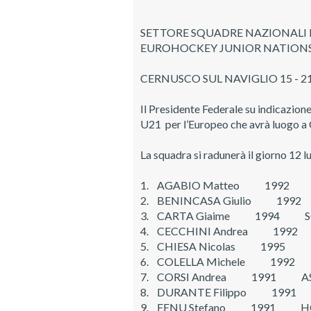
SETTORE SQUADRE NAZIONALI 
EUROHOCKEY JUNIOR NATIONS
CERNUSCO SUL NAVIGLIO 15 - 2
Il Presidente Federale su indicazione
U21 per l’Europeo che avrà luogo a 
La squadra si radunerà il giorno 12 lu
1. AGABIO Matteo 1992 
2. BENINCASA Giulio 19
3. CARTA Giaime 1994 S
4. CECCHINI Andrea 199
5. CHIESA Nicolas 1995 
6. COLELLA Michele 1992
7. CORSI Andrea 1991 ASD
8. DURANTE Filippo 19
9. FENU Stefano 1991 HC