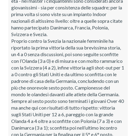
età - nei master i cinquantenni sono considerati ancora
giovanissimi - sia per consistenza delle squadre; per la
prima volta si sono viste su un impianto Indoor
nazionali di altissimo livello: oltre a quelle sopra citate
hanno partecipato Danimarca, Francia, Polonia,
Svizzera e Svezia.
Proprio contro la Svezia la nazionale femminile ha
riportato la prima vittoria della sua brevissima storia,
un 4 a 0 senza discussioni, poi sono seguite sconfitte
con l’Olanda (3 a 0) e di misura e con molto rammarico
con la Svizzera (4 a 2), infine vittoria agli shot-out per 1
a 0 contro gli Stati Uniti e da ultimo sconfitta con le
padrone di casa della Germania, concludendo con un
più che onorevole sesto posto. Campionesse del
mondo le olandesi davanti alle atlete della Germania.
Sempre al sesto posto sono terminati i giovani Over 40
ma anche qui con risultati di tutto rispetto: vittoria
sugli Stati Uniti per 12 a 6, pareggio con la grande
Olanda 4 a 4 oltre a sconfitte con Polonia (7 a 3) e con
Danimarca (3 a 1); sconfitta poi nell’ultimo incontro
con la Germania per la finalina per il 5° e 6° posto.