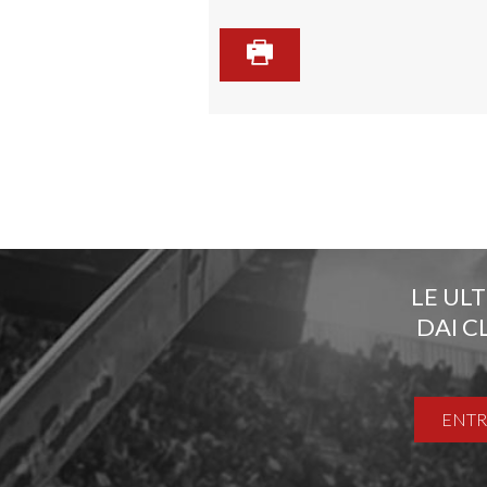
LE UL
DAI C
ENTR