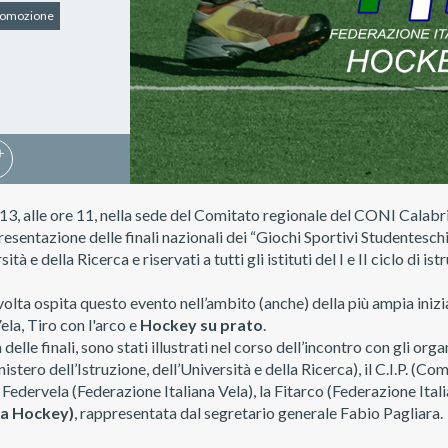
promozione
013, alle ore 11, nella sede del Comitato regionale del CONI Calabr
esentazione delle finali nazionali dei “Giochi Sportivi Studenteschi
tà e della Ricerca e riservati a tutti gli istituti del I e II ciclo di i
olta ospita questo evento nell’ambito (anche) della più ampia inizia
ela, Tiro con l'arco e
Hockey su prato
.
 delle finali, sono stati illustrati nel corso dell’incontro con gli org
istero dell’Istruzione, dell’Università e della Ricerca), il C.I.P. (Com
Federvela (Federazione Italiana Vela), la Fitarco (Federazione Italia
na Hockey)
, rappresentata dal segretario generale Fabio Pagliara.