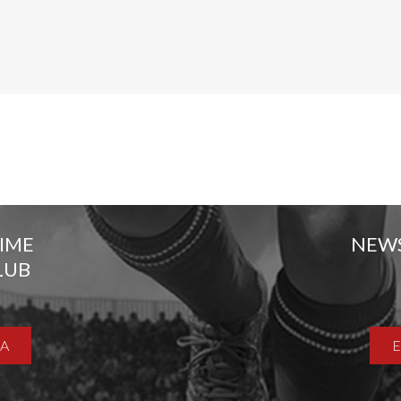
TIME
NEW
LUB
A