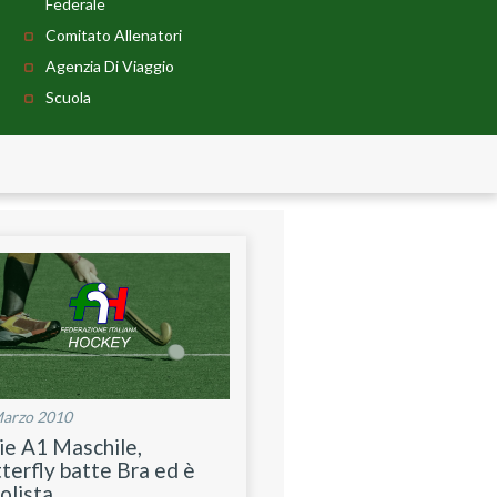
Federale
Comitato Allenatori
Agenzia Di Viaggio
Scuola
Marzo 2010
ie A1 Maschile,
terfly batte Bra ed è
olista