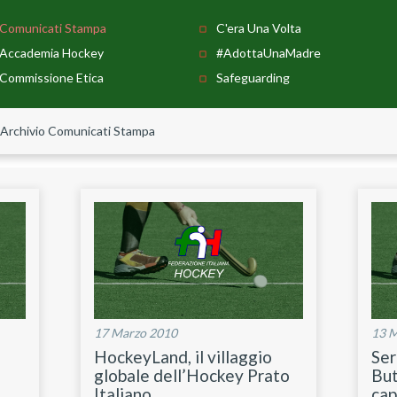
Comunicati Stampa
C'era Una Volta
Accademia Hockey
#AdottaUnaMadre
Commissione Etica
Safeguarding
Archivio Comunicati Stampa
17 Marzo 2010
13 
HockeyLand, il villaggio
Ser
globale dell’Hockey Prato
But
Italiano
cap