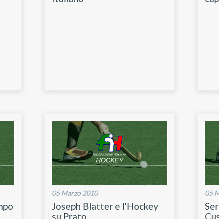
05 Marzo 2010
05 
ampo
Joseph Blatter e l'Hockey
Ser
su Prato
Cus