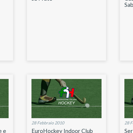
Sa
28 Febbraio 2010
28 F
e e
EuroHockey Indoor Club
Ser