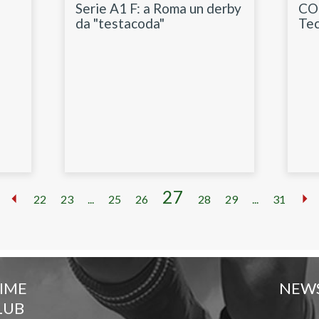
Serie A1 F: a Roma un derby
CON
da "testacoda"
Tec
27
22
23
...
25
26
28
29
...
31
TIME
NEW
LUB