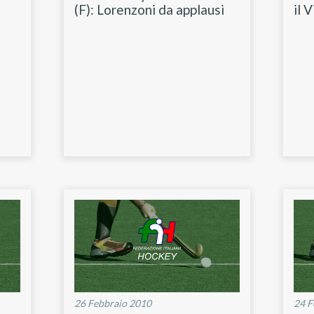
(F): Lorenzoni da applausi
il 
26 Febbraio 2010
24 F