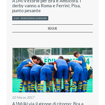
A1M/Vittorie per Bra e Amsicora. I
derby vanno a Roma e Ferrini; Pisa,
punto pesante
A1M - DODICESIMA GIORNATA
SEGUE
02 Marzo 2017
A1M/Al via il girone di ritorno: Bra a