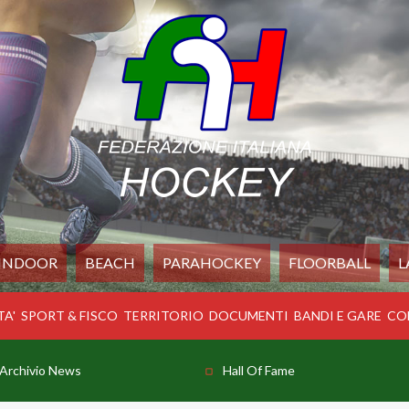
INDOOR
BEACH
PARAHOCKEY
FLOORBALL
L
TA'
SPORT & FISCO
TERRITORIO
DOCUMENTI
BANDI E GARE
CO
Archivio News
Hall Of Fame