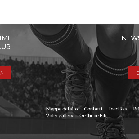
TIME
NEW
LUB
A
Mappa del sito
Contatti
Feed Rss
Pr
Videogallery
Gestione File