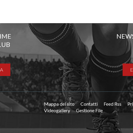
TIME
NEW
LUB
A
Mappa del sito
Contatti
Feed Rss
Pr
Videogallery
Gestione File