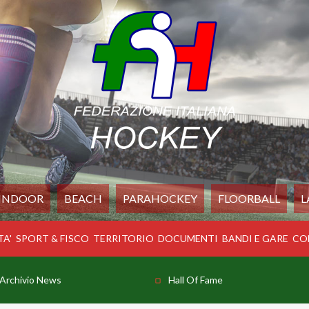
INDOOR
BEACH
PARAHOCKEY
FLOORBALL
L
TA'
SPORT & FISCO
TERRITORIO
DOCUMENTI
BANDI E GARE
CO
Archivio News
Hall Of Fame