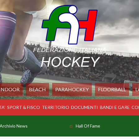
INDOOR
BEACH
PARAHOCKEY
FLOORBALL
L
TA'
SPORT & FISCO
TERRITORIO
DOCUMENTI
BANDI E GARE
CO
Archivio News
Hall Of Fame