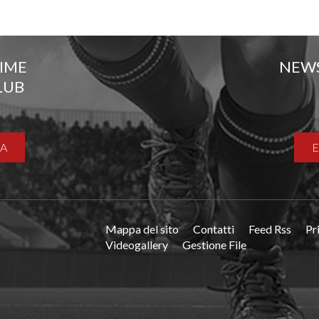
TIME
NEW
LUB
A
Mappa del sito
Contatti
Feed Rss
Pr
Videogallery
Gestione File