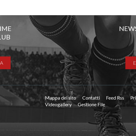
TIME
NEW
LUB
A
Mappa del sito
Contatti
Feed Rss
Pr
Videogallery
Gestione File