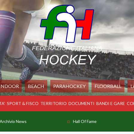
INDOOR
BEACH
PARAHOCKEY
FLOORBALL
L
TA'
SPORT & FISCO
TERRITORIO
DOCUMENTI
BANDI E GARE
CO
Archivio News
Hall Of Fame