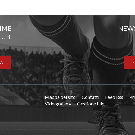
TIME
NEW
LUB
A
Mappa del sito
Contatti
Feed Rss
Pr
Videogallery
Gestione File