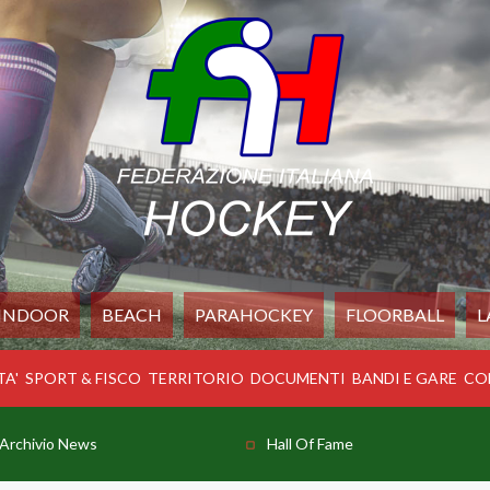
INDOOR
BEACH
PARAHOCKEY
FLOORBALL
L
TA'
SPORT & FISCO
TERRITORIO
DOCUMENTI
BANDI E GARE
CO
Archivio News
Hall Of Fame