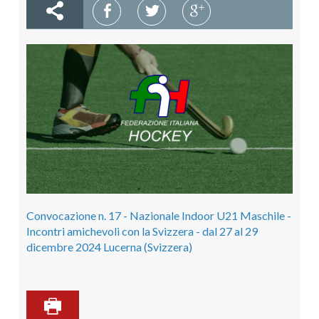
Convocazione n. 17 - Nazionale Indoor U21 Maschile -
Incontri amichevoli con la Svizzera - dal 27 al 29
dicembre 2024 Lucerna (Svizzera)