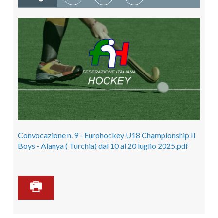
Convocazione n. 9 - Eurohockey U18 Championship II
Boys - Alanya ( Turchia) dal 10 al 20 luglio 2025.pdf