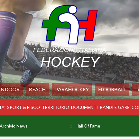
INDOOR
BEACH
PARAHOCKEY
FLOORBALL
L
TA'
SPORT & FISCO
TERRITORIO
DOCUMENTI
BANDI E GARE
CO
Archivio News
Hall Of Fame