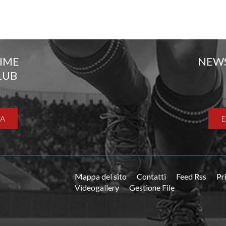
TIME
NEW
LUB
A
Mappa del sito
Contatti
Feed Rss
Pr
Videogallery
Gestione File