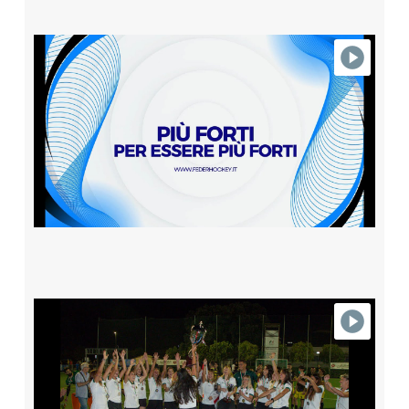
PIÙ FORTI PER ESSERE PIÙ FORTI - VIDEO
ALLENAMENTO