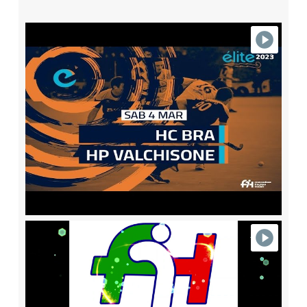
HC BRA - HP VALCHISONE 2-2 (HIGHLIGHTS)