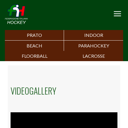
PRATO
INDOOR
BEACH
PARAHOCKEY
FLOORBALL
LACROSSE
VIDEOGALLERY