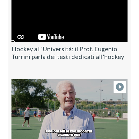
Hockey all'Università: il Prof. Eugenio
Turrini parla dei testi dedicati all'hockey
PISA 2026 | TORNEO DEGLI ESORDIENTI | LE PAROLE