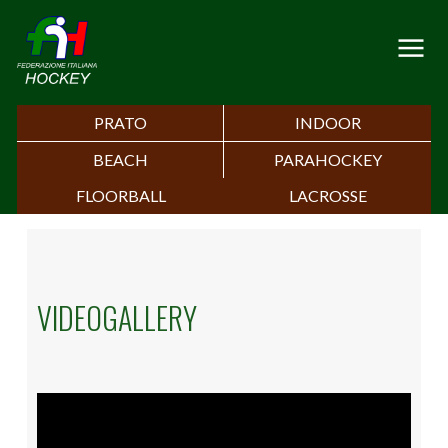
PRATO
INDOOR
BEACH
PARAHOCKEY
FLOORBALL
LACROSSE
VIDEOGALLERY