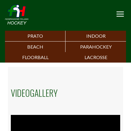
PRATO
INDOOR
BEACH
PARAHOCKEY
FLOORBALL
LACROSSE
VIDEOGALLERY