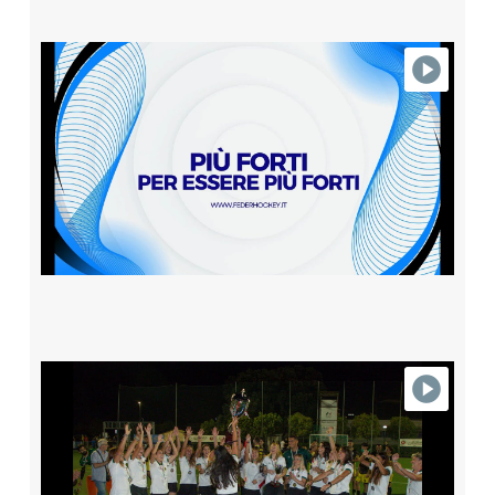
PIÙ FORTI PER ESSERE PIÙ FORTI - VIDEO
ALLENAMENTO