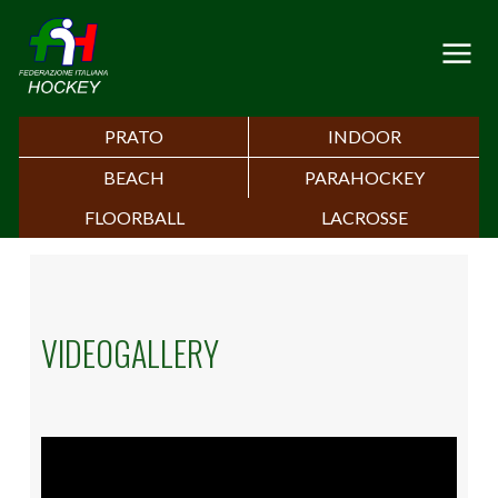
PRATO
INDOOR
BEACH
PARAHOCKEY
FLOORBALL
LACROSSE
VIDEOGALLERY